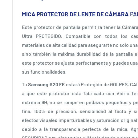
MICA PROTECTOR DE LENTE DE CÁMARA
PA
Este protector de pantalla permitirá tener la Cáma
Ultra PROTEGIDO. Compatible con todos los cas
materiales de alta calidad para asegurarte no solo un
sino también la máxima durabilidad de la pantalla 
este protector se ajusta perfectamente y puedes usar
sus funcionalidades.
Tu
Samsung S20 FE
estará Protegido de GOLPES, CA
a que este protector está fabricado con Vidrio T
extrema 9H, no se rompe en pedazos pequeños y pel
fina, 100% de precisión, sensibilidad al tacto y s
efectos visuales imperturbables y saturación origina
debido a la transparencia perfecta de la mica. A
SEGURIDAD a tu dispositivo y llévalo donde quiera qu