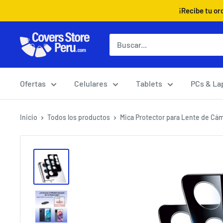
Ir
¡Recibe tu or
directamente
al
Coversstoreperu.Com
contenido
Ofertas
Celulares
Tablets
PCs & La
Inicio
Todos los productos
Mica Protector para Lente de Cám