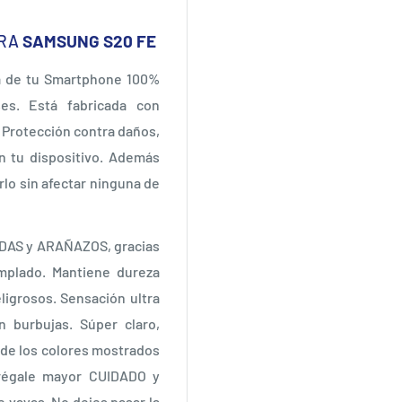
RA
SAMSUNG S20 FE
ra de tu Smartphone 100%
es. Está fabricada con
a Protección contra daños,
en tu dispositivo. Además
lo sin afectar ninguna de
IDAS y ARAÑAZOS, gracias
emplado. Mantiene dureza
igrosos. Sensación ultra
in burbujas. Súper claro,
l de los colores mostrados
grégale mayor CUIDADO y
e vayas. No dejes pasar la