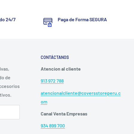
ado 24/7
Paga de Forma SEGURA
CONTÁCTANOS
ivas,
Atencion al cliente
ido de
913 972 788
ccesorios
atencionalcliente@coversstoreperu.c
tivos.
om
Canal Venta Empresas
934 899 700