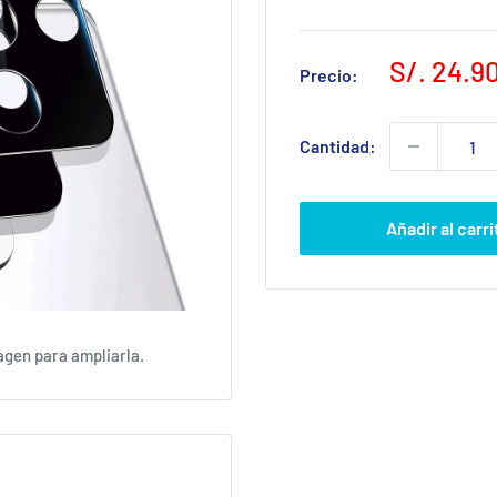
Precio
S/. 24.9
Precio:
de
venta
Cantidad:
Añadir al carri
agen para ampliarla.