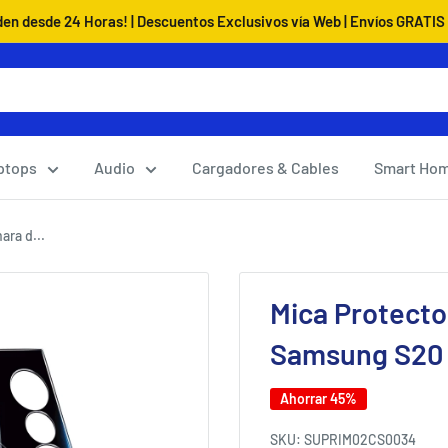
den desde 24 Horas! | Descuentos Exclusivos vía Web | Envíos GRATIS 
ptops
Audio
Cargadores & Cables
Smart Ho
ara d...
Mica Protecto
Samsung S20
Ahorrar 45%
SKU:
SUPRIM02CS0034