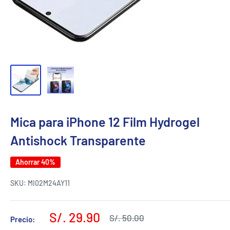
Mica para iPhone 12 Film Hydrogel
Antishock Transparente
Ahorrar 40%
SKU:
MI02M24AY11
Precio
S/. 29.90
Precio
S/. 50.00
Precio:
habitual
de