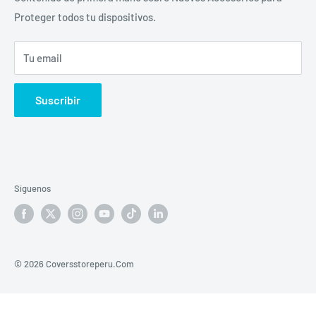
Canal Venta Empresas
Proteger todos tu dispositivos.
Comprobantes Electrónicos
Términos del servicio
934 899 700
Tu email
Política de reembolso
Libro de Reclamaciones
Suscribir
Síguenos
© 2026 Coversstoreperu.Com