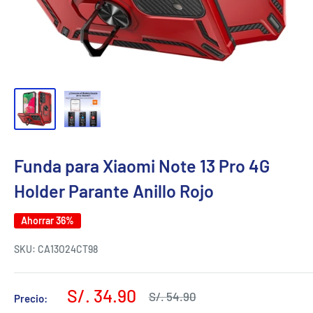
Funda para Xiaomi Note 13 Pro 4G
Holder Parante Anillo Rojo
Ahorrar 36%
SKU:
CA13O24CT98
Precio
S/. 34.90
Precio
S/. 54.90
Precio:
habitual
de