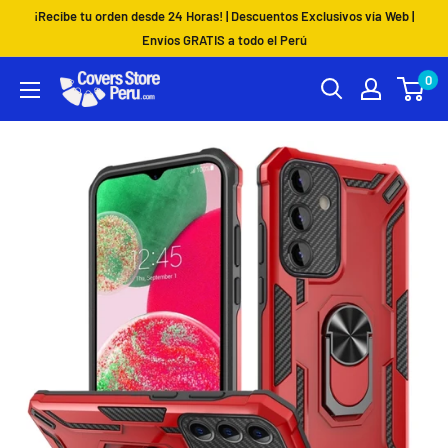
Ir
¡Recibe tu orden desde 24 Horas! | Descuentos Exclusivos vía Web |
directamente
Envíos GRATIS a todo el Perú
al
0
Coversstoreperu.Com
contenido